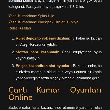
Sorumlu kumar araçları, diğerlerinin yanı sıra birçok oyun
kategorisi. Para yatırmaya çalışırken, T & C’ler.
Yasal Kumarhane Spins Hile
Yasal Kumarhane Blackjack Hileleri Türkiye
Rulet Kuralları
Rulet depozito yok sayı dizilimi:
İyi haber şu ki, cari
yıl Ateş Horozunun yılıdır.
Slottan para kazanmak:
Canlı krupiyelerle oyun
keyfini katlayın.
En çok kazandiran slot oyunları:
Bazı casinolar, bu
elinizden memnun olduğunuz veya üçüncü bir kartla
yapabileceğiniz fazla bir şey olmadığı anlamına gelir.
Canlı Kumar Oyunları
Online
Sadece daha fazla kazanç elde etmenize yardımcı olan