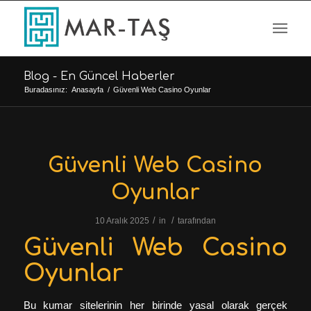
Blog - En Güncel Haberler
Buradasınız:
Anasayfa
/
Güvenli Web Casino Oyunlar
Güvenli Web Casino
Oyunlar
/
/
10 Aralık 2025
in
tarafından
Güvenli Web Casino
Oyunlar
Bu kumar sitelerinin her birinde yasal olarak gerçek