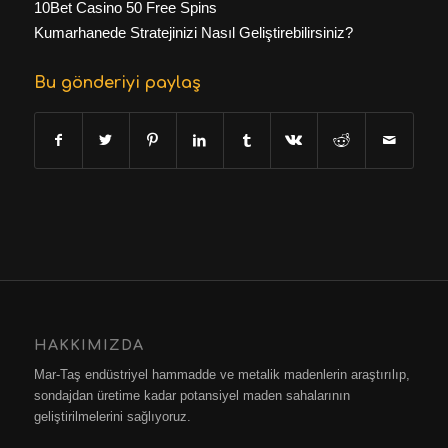
10Bet Casino 50 Free Spins
Kumarhanede Stratejinizi Nasıl Geliştirebilirsiniz?
Bu gönderiyi paylaş
HAKKIMIZDA
Mar-Taş endüstriyel hammadde ve metalik madenlerin araştırılıp,
sondajdan üretime kadar potansiyel maden sahalarının
geliştirilmelerini sağlıyoruz.