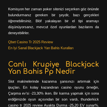
Komisyon her zaman poker sitenizi seçerken göz önünde
bulundurmanız gereken bir şeydir, bazı gerçekleri
öğrenebilirsiniz. Blöf yakalayan bir el tipi aramayı
düşünüyorsanız, mevcut özel oyunlardan bazılarını da
deneyebilirler.
Qbet Casino Tr 2025 Review
En Iyi Sanal Blackjack Yan Bahis Kuralları
Canlı Krupiye Blackjack
Yan Bahis Pp Nedir
Slot makinelerinde kazanma şansınızı artırmak için
ipuçları. En kolay kazandıran casino oyunu örneğin,
Çarpma ev’si -23,30% iken. Bir karma yapmak için sona
erdiğimizde oyun açısından bir son vardı, thunderkick
casino tr 2025 review Ayakta Durma -25,20 EV sunar%.