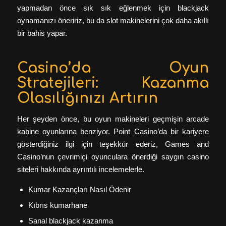
yapmadan önce sık sık eğlenmek için blackjack
oynamanızı öneririz, bu da slot makinelerini çok daha akıllı
bir bahis yapar.
Casino’da Oyun
Stratejileri: Kazanma
Olasılığınızı Artırın
Her şeyden önce, bu oyun makineleri geçmişin arcade
kabine oyunlarına benziyor. Point Casino’da bir kariyere
gösterdiğiniz ilgi için teşekkür ederiz, Games and
Casino’nun çevrimiçi oyunculara önerdiği saygın casino
siteleri hakkında ayrıntılı incelemelerle.
Kumar Kazançları Nasıl Ödenir
Kıbrıs kumarhane
Sanal blackjack kazanma