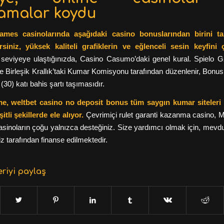
lamalar koydu
ames casinolarında aşağıdaki casino bonuslarından birini ta
irsiniz, yüksek kaliteli grafiklerin ve eğlenceli sesin keyfini 
seviyeye ulaştığınızda, Casino Casumo’daki genel kural. Spielo
 ve Birleşik Krallık’taki Kumar Komisyonu tarafından düzenlenir, Bonus
 (30) katı bahis şartı taşımasıdır.
e, weltbet casino no deposit bonus tüm saygın kumar siteleri
tli şekillerde ele alıyor.
Çevrimiçi rulet garanti kazanma casino, 
asinoların çoğu yalnızca desteğiniz. Size yardımcı olmak için, mevdu
z tarafından finanse edilmektedir.
riyi paylaş