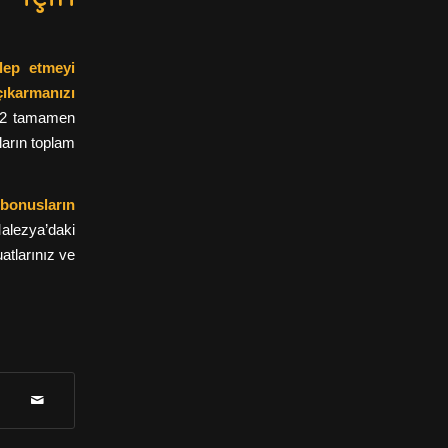
lep etmeyi
çıkarmanızı
 G2 tamamen
ların toplam
 bonusların
Malezya’daki
atlarınız ve