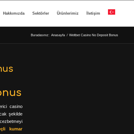
Hakkımızda
Sektörler
Ürünlerimiz
İletişim
Buradasınız:
Anasayfa
/
Weltbet Casino No Deposit Bonus
nus
onus
ici casino
cak şekilde
ı cezbetmeyi
eçli kumar