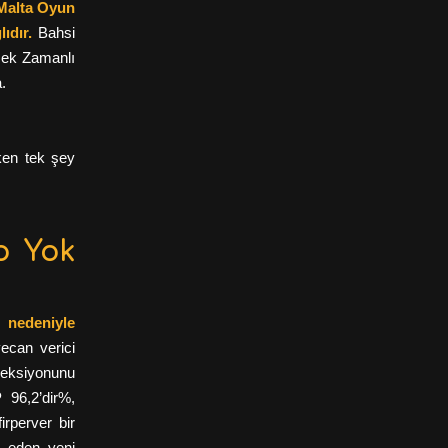
 Malta Oyun
lıdır.
Bahsi
rçek Zamanlı
.
en tek şey
o Yok
 nedeniyle
can verici
oleksiyonunu
 96,2’dir%,
irperver bir
k eden yeni