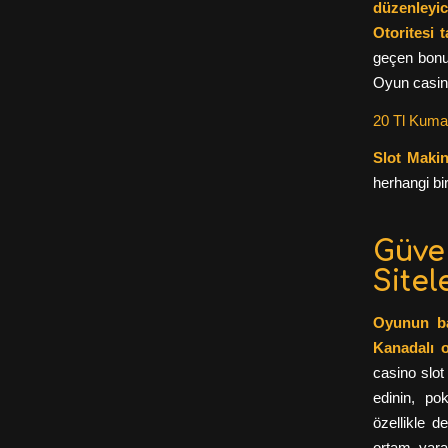
düzenleyic
Otoritesi 
geçen bonus
Oyun casino
20 Tl Kum
Slot Maki
herhangi bi
Güve
Sitel
Oyunun ba
Kanadalı 
casino slot
edinin, po
özellikle d
ortam yara