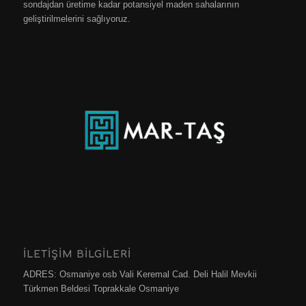
sondajdan üretime kadar potansiyel maden sahalarının
geliştirilmelerini sağlıyoruz.
İLETİŞİM BİLGİLERİ
ADRES: Osmaniye osb Vali Keremal Cad. Deli Halil Mevkii
Türkmen Beldesi Toprakkale Osmaniye